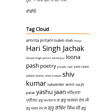
ਵੀਡੀਓ
Tag Cloud
amrita pritam
bulleh shah
hanju
Hari Singh Jachak
loona
harpal singh pannu
kartarpur
pash
poetry
sant raam
punjab
raat
shiv
udasi
shahar
shah hussian
kumar
sukwinder amrit
surjit
yashu jaan
ਅੰਮ੍ਰਿਤਾ
patar
ਪ੍ਰੀਤਮ
ਗੁਰੂ ਅਰਜਨ ਦੇਵ ਜੀ
ਗੁਰੂ ਅਮਰਦਾਸ ਜੀ
ਗੁਰੂ ਗੋਬਿੰਦ ਸਿੰਘ ਜੀ
ਗੁਰੂ
ਗੁਰੂ ਅੰਗਦ ਦੇਵ ਜੀ