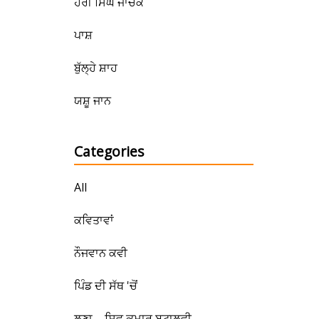
ਹਰੀ ਸਿੰਘ ਜਾਚਕ
ਪਾਸ਼
ਬੁੱਲ੍ਹੇ ਸ਼ਾਹ
ਯਸ਼ੂ ਜਾਨ
Categories
All
ਕਵਿਤਾਵਾਂ
ਨੌਜਵਾਨ ਕਵੀ
ਪਿੰਡ ਦੀ ਸੱਥ 'ਚੋਂ
ਲੂਣਾ – ਸ਼ਿਵ ਕੁਮਾਰ ਬਟਾਲਵੀ