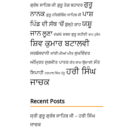
ਗੁਰੂ
ਗ੍ਰੰਥ ਸਾਹਿਬ ਜੀ
ਗੁਰੂ ਤੇਗ ਬਹਾਦਰ
ਪਾਸ਼
ਨਾਨਕ
ਗੁਰੂ ਹਰਿਗੋਬਿੰਦ ਸਾਹਿਬ ਜੀ
ਯਸ਼ੂ
ਪਿੰਡ ਦੀ ਸੱਥ 'ਚੋਂ
ਬੁੱਲ੍ਹੇ ਸ਼ਾਹ
ਜਾਨ
ਲੂਣਾ
ਸ਼ਬਦ ਗੁਰੂ
ਸ਼ਹੀਦੀ
ਵੀਡੀਓ
ਸ਼ਾਹ ਹੁਸੈਨ
ਸ਼ਿਵ ਕੁਮਾਰ ਬਟਾਲਵੀ
ਸਰਬੰਸਦਾਨੀ
ਸੁਖਵਿੰਦਰ
ਸਾਂਈਂ ਮੀਆਂ ਮੀਰ
ਸੰਤ
ਅੰਮ੍ਰਿਤ
ਸੁਰਜੀਤ ਪਾਤਰ
ਸੰਤ ਰਾਮ ਉਦਾਸੀ
ਹਰੀ ਸਿੰਘ
ਸਿਪਾਹੀ
ਹਰਪਾਲ ਸਿੰਘ ਪੰਨੂ
ਜਾਚਕ
Recent Posts
ਸ੍ਰੀ ਗੁਰੂ ਗ੍ਰੰਥ ਸਾਹਿਬ ਜੀ – ਹਰੀ ਸਿੰਘ
ਜਾਚਕ