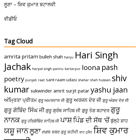
ਲੂਣਾ – ਸ਼ਿਵ ਕੁਮਾਰ ਬਟਾਲਵੀ
ਵੀਡੀਓ
Tag Cloud
Hari Singh
amrita pritam
bulleh shah
hanju
Jachak
pash
loona
harpal singh pannu
kartarpur
shiv
poetry
sant raam udasi
punjab
raat
shahar
shah hussian
kumar
yashu jaan
sukwinder amrit
surjit patar
ਅੰਮ੍ਰਿਤਾ ਪ੍ਰੀਤਮ
ਗੁਰੂ ਅਰਜਨ ਦੇਵ ਜੀ
ਗੁਰੂ ਅਮਰਦਾਸ ਜੀ
ਗੁਰੂ ਅੰਗਦ ਦੇਵ ਜੀ
ਗੁਰੂ
ਗੁਰੂ ਗੋਬਿੰਦ ਸਿੰਘ ਜੀ
ਗੁਰੂ ਗ੍ਰੰਥ ਸਾਹਿਬ ਜੀ
ਗੁਰੂ ਤੇਗ ਬਹਾਦਰ
ਪਾਸ਼
ਨਾਨਕ
ਪਿੰਡ ਦੀ ਸੱਥ 'ਚੋਂ
ਬੁੱਲ੍ਹੇ ਸ਼ਾਹ
ਗੁਰੂ ਹਰਿਗੋਬਿੰਦ ਸਾਹਿਬ ਜੀ
ਸ਼ਿਵ ਕੁਮਾਰ
ਯਸ਼ੂ ਜਾਨ
ਲੂਣਾ
ਸ਼ਬਦ ਗੁਰੂ
ਸ਼ਹੀਦੀ
ਵੀਡੀਓ
ਸ਼ਾਹ ਹੁਸੈਨ