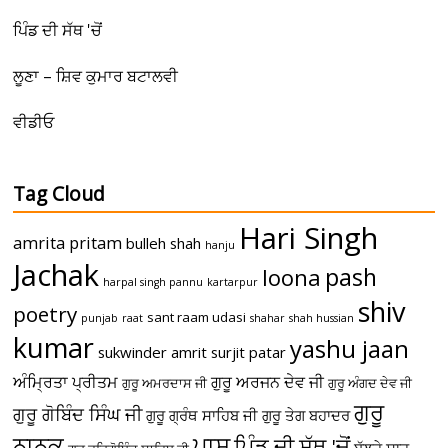
ਪਿੰਡ ਦੀ ਸੱਥ 'ਚੋਂ
ਲੂਣਾ – ਸ਼ਿਵ ਕੁਮਾਰ ਬਟਾਲਵੀ
ਵੀਡੀਓ
Tag Cloud
Hari Singh
amrita pritam
bulleh shah
hanju
Jachak
pash
loona
harpal singh pannu
kartarpur
shiv
poetry
sant raam udasi
punjab
raat
shahar
shah hussian
kumar
yashu jaan
sukwinder amrit
surjit patar
ਅੰਮ੍ਰਿਤਾ ਪ੍ਰੀਤਮ
ਗੁਰੂ ਅਰਜਨ ਦੇਵ ਜੀ
ਗੁਰੂ ਅਮਰਦਾਸ ਜੀ
ਗੁਰੂ ਅੰਗਦ ਦੇਵ ਜੀ
ਗੁਰੂ
ਗੁਰੂ ਗੋਬਿੰਦ ਸਿੰਘ ਜੀ
ਗੁਰੂ ਗ੍ਰੰਥ ਸਾਹਿਬ ਜੀ
ਗੁਰੂ ਤੇਗ ਬਹਾਦਰ
ਪਾਸ਼
ਨਾਨਕ
ਪਿੰਡ ਦੀ ਸੱਥ 'ਚੋਂ