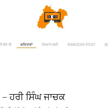
ੀ ਸੱਥ ‘ਚੋਂ
ਕਵਿਤਾਵਾਂ
ਨੌਜਵਾਨ ਕਵੀ
RANDOM POST
B
ਜੀ – ਹਰੀ ਸਿੰਘ ਜਾਚਕ