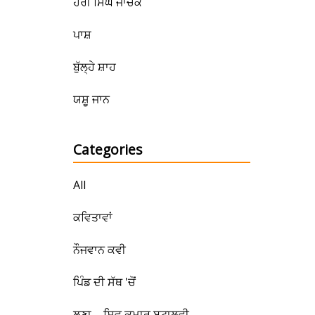
ਹਰੀ ਸਿੰਘ ਜਾਚਕ
ਪਾਸ਼
ਬੁੱਲ੍ਹੇ ਸ਼ਾਹ
ਯਸ਼ੂ ਜਾਨ
Categories
All
ਕਵਿਤਾਵਾਂ
ਨੌਜਵਾਨ ਕਵੀ
ਪਿੰਡ ਦੀ ਸੱਥ 'ਚੋਂ
ਲੂਣਾ – ਸ਼ਿਵ ਕੁਮਾਰ ਬਟਾਲਵੀ