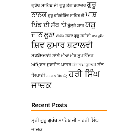
ਗੁਰੂ
ਗ੍ਰੰਥ ਸਾਹਿਬ ਜੀ
ਗੁਰੂ ਤੇਗ ਬਹਾਦਰ
ਪਾਸ਼
ਨਾਨਕ
ਗੁਰੂ ਹਰਿਗੋਬਿੰਦ ਸਾਹਿਬ ਜੀ
ਯਸ਼ੂ
ਪਿੰਡ ਦੀ ਸੱਥ 'ਚੋਂ
ਬੁੱਲ੍ਹੇ ਸ਼ਾਹ
ਜਾਨ
ਲੂਣਾ
ਸ਼ਬਦ ਗੁਰੂ
ਸ਼ਹੀਦੀ
ਵੀਡੀਓ
ਸ਼ਾਹ ਹੁਸੈਨ
ਸ਼ਿਵ ਕੁਮਾਰ ਬਟਾਲਵੀ
ਸਰਬੰਸਦਾਨੀ
ਸੁਖਵਿੰਦਰ
ਸਾਂਈਂ ਮੀਆਂ ਮੀਰ
ਸੰਤ
ਅੰਮ੍ਰਿਤ
ਸੁਰਜੀਤ ਪਾਤਰ
ਸੰਤ ਰਾਮ ਉਦਾਸੀ
ਹਰੀ ਸਿੰਘ
ਸਿਪਾਹੀ
ਹਰਪਾਲ ਸਿੰਘ ਪੰਨੂ
ਜਾਚਕ
Recent Posts
ਸ੍ਰੀ ਗੁਰੂ ਗ੍ਰੰਥ ਸਾਹਿਬ ਜੀ – ਹਰੀ ਸਿੰਘ
ਜਾਚਕ