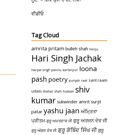
ਵੀਡੀਓ
Tag Cloud
amrita pritam
bulleh shah
hanju
Hari Singh Jachak
loona
harpal singh pannu
kartarpur
pash
poetry
sant raam
punjab
raat
shiv
udasi
shahar
shah hussian
kumar
sukwinder amrit
surjit
yashu jaan
ਅੰਮ੍ਰਿਤਾ
patar
ਪ੍ਰੀਤਮ
ਗੁਰੂ ਅਰਜਨ ਦੇਵ ਜੀ
ਗੁਰੂ ਅਮਰਦਾਸ ਜੀ
ਗੁਰੂ ਗੋਬਿੰਦ ਸਿੰਘ ਜੀ
ਗੁਰੂ
ਗੁਰੂ ਅੰਗਦ ਦੇਵ ਜੀ