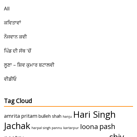
All
ਕਵਿਤਾਵਾਂ
ਨੌਜਵਾਨ ਕਵੀ
ਪਿੰਡ ਦੀ ਸੱਥ 'ਚੋਂ
ਲੂਣਾ – ਸ਼ਿਵ ਕੁਮਾਰ ਬਟਾਲਵੀ
ਵੀਡੀਓ
Tag Cloud
Hari Singh
amrita pritam
bulleh shah
hanju
Jachak
pash
loona
harpal singh pannu
kartarpur
shiv