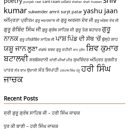
poetry
sant raam udasi
punjab
raat
shahar
shah hussian
kumar
yashu jaan
sukwinder amrit
surjit patar
ਅੰਮ੍ਰਿਤਾ ਪ੍ਰੀਤਮ
ਗੁਰੂ ਅਰਜਨ ਦੇਵ ਜੀ
ਗੁਰੂ ਅਮਰਦਾਸ ਜੀ
ਗੁਰੂ ਅੰਗਦ ਦੇਵ ਜੀ
ਗੁਰੂ
ਗੁਰੂ ਗੋਬਿੰਦ ਸਿੰਘ ਜੀ
ਗੁਰੂ ਗ੍ਰੰਥ ਸਾਹਿਬ ਜੀ
ਗੁਰੂ ਤੇਗ ਬਹਾਦਰ
ਪਾਸ਼
ਨਾਨਕ
ਪਿੰਡ ਦੀ ਸੱਥ 'ਚੋਂ
ਬੁੱਲ੍ਹੇ ਸ਼ਾਹ
ਗੁਰੂ ਹਰਿਗੋਬਿੰਦ ਸਾਹਿਬ ਜੀ
ਸ਼ਿਵ ਕੁਮਾਰ
ਯਸ਼ੂ ਜਾਨ
ਲੂਣਾ
ਸ਼ਬਦ ਗੁਰੂ
ਸ਼ਹੀਦੀ
ਵੀਡੀਓ
ਸ਼ਾਹ ਹੁਸੈਨ
ਬਟਾਲਵੀ
ਸਰਬੰਸਦਾਨੀ
ਸੁਖਵਿੰਦਰ ਅੰਮ੍ਰਿਤ
ਸੁਰਜੀਤ
ਸਾਂਈਂ ਮੀਆਂ ਮੀਰ
ਹਰੀ ਸਿੰਘ
ਸੰਤ ਸਿਪਾਹੀ
ਪਾਤਰ
ਸੰਤ ਰਾਮ ਉਦਾਸੀ
ਹਰਪਾਲ ਸਿੰਘ ਪੰਨੂ
ਜਾਚਕ
Recent Posts
ਸ੍ਰੀ ਗੁਰੂ ਗ੍ਰੰਥ ਸਾਹਿਬ ਜੀ – ਹਰੀ ਸਿੰਘ ਜਾਚਕ
ਧੁਰ ਕੀ ਬਾਣੀ – ਹਰੀ ਸਿੰਘ ਜਾਚਕ