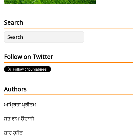
Search
Follow on Twitter
Authors
ਅੰਮ੍ਰਿਤਾ ਪ੍ਰੀਤਮ
ਸੰਤ ਰਾਮ ਉਦਾਸੀ
ਸ਼ਾਹ ਹੁਸੈਨ