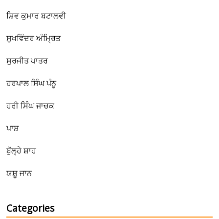
ਸ਼ਿਵ ਕੁਮਾਰ ਬਟਾਲਵੀ
ਸੁਖਵਿੰਦਰ ਅੰਮ੍ਰਿਤ
ਸੁਰਜੀਤ ਪਾਤਰ
ਹਰਪਾਲ ਸਿੰਘ ਪੰਨੂ
ਹਰੀ ਸਿੰਘ ਜਾਚਕ
ਪਾਸ਼
ਬੁੱਲ੍ਹੇ ਸ਼ਾਹ
ਯਸ਼ੂ ਜਾਨ
Categories