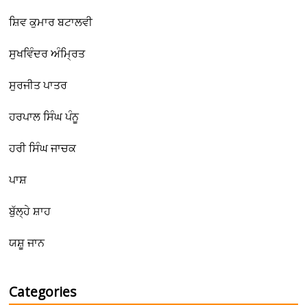
ਸ਼ਿਵ ਕੁਮਾਰ ਬਟਾਲਵੀ
ਸੁਖਵਿੰਦਰ ਅੰਮ੍ਰਿਤ
ਸੁਰਜੀਤ ਪਾਤਰ
ਹਰਪਾਲ ਸਿੰਘ ਪੰਨੂ
ਹਰੀ ਸਿੰਘ ਜਾਚਕ
ਪਾਸ਼
ਬੁੱਲ੍ਹੇ ਸ਼ਾਹ
ਯਸ਼ੂ ਜਾਨ
Categories