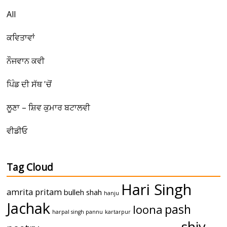
All
ਕਵਿਤਾਵਾਂ
ਨੌਜਵਾਨ ਕਵੀ
ਪਿੰਡ ਦੀ ਸੱਥ 'ਚੋਂ
ਲੂਣਾ – ਸ਼ਿਵ ਕੁਮਾਰ ਬਟਾਲਵੀ
ਵੀਡੀਓ
Tag Cloud
Hari Singh
amrita pritam
bulleh shah
hanju
Jachak
pash
loona
harpal singh pannu
kartarpur
shiv