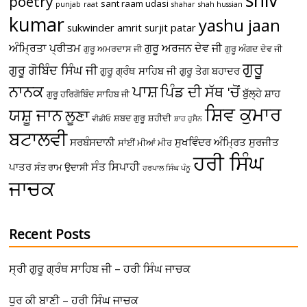
poetry
sant raam udasi
punjab
raat
shahar
shah hussian
kumar
yashu jaan
sukwinder amrit
surjit patar
ਅੰਮ੍ਰਿਤਾ ਪ੍ਰੀਤਮ
ਗੁਰੂ ਅਰਜਨ ਦੇਵ ਜੀ
ਗੁਰੂ ਅਮਰਦਾਸ ਜੀ
ਗੁਰੂ ਅੰਗਦ ਦੇਵ ਜੀ
ਗੁਰੂ
ਗੁਰੂ ਗੋਬਿੰਦ ਸਿੰਘ ਜੀ
ਗੁਰੂ ਗ੍ਰੰਥ ਸਾਹਿਬ ਜੀ
ਗੁਰੂ ਤੇਗ ਬਹਾਦਰ
ਪਾਸ਼
ਨਾਨਕ
ਪਿੰਡ ਦੀ ਸੱਥ 'ਚੋਂ
ਬੁੱਲ੍ਹੇ ਸ਼ਾਹ
ਗੁਰੂ ਹਰਿਗੋਬਿੰਦ ਸਾਹਿਬ ਜੀ
ਸ਼ਿਵ ਕੁਮਾਰ
ਯਸ਼ੂ ਜਾਨ
ਲੂਣਾ
ਸ਼ਬਦ ਗੁਰੂ
ਸ਼ਹੀਦੀ
ਵੀਡੀਓ
ਸ਼ਾਹ ਹੁਸੈਨ
ਬਟਾਲਵੀ
ਸਰਬੰਸਦਾਨੀ
ਸੁਖਵਿੰਦਰ ਅੰਮ੍ਰਿਤ
ਸੁਰਜੀਤ
ਸਾਂਈਂ ਮੀਆਂ ਮੀਰ
ਹਰੀ ਸਿੰਘ
ਸੰਤ ਸਿਪਾਹੀ
ਪਾਤਰ
ਸੰਤ ਰਾਮ ਉਦਾਸੀ
ਹਰਪਾਲ ਸਿੰਘ ਪੰਨੂ
ਜਾਚਕ
Recent Posts
ਸ੍ਰੀ ਗੁਰੂ ਗ੍ਰੰਥ ਸਾਹਿਬ ਜੀ – ਹਰੀ ਸਿੰਘ ਜਾਚਕ
ਧੁਰ ਕੀ ਬਾਣੀ – ਹਰੀ ਸਿੰਘ ਜਾਚਕ