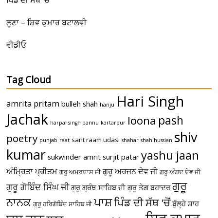
ਲੂਣਾ – ਸ਼ਿਵ ਕੁਮਾਰ ਬਟਾਲਵੀ
ਵੀਡੀਓ
Tag Cloud
Hari Singh
amrita pritam
bulleh shah
hanju
Jachak
pash
loona
harpal singh pannu
kartarpur
shiv
poetry
sant raam udasi
punjab
raat
shahar
shah hussian
kumar
yashu jaan
sukwinder amrit
surjit patar
ਅੰਮ੍ਰਿਤਾ ਪ੍ਰੀਤਮ
ਗੁਰੂ ਅਰਜਨ ਦੇਵ ਜੀ
ਗੁਰੂ ਅਮਰਦਾਸ ਜੀ
ਗੁਰੂ ਅੰਗਦ ਦੇਵ ਜੀ
ਗੁਰੂ
ਗੁਰੂ ਗੋਬਿੰਦ ਸਿੰਘ ਜੀ
ਗੁਰੂ ਗ੍ਰੰਥ ਸਾਹਿਬ ਜੀ
ਗੁਰੂ ਤੇਗ ਬਹਾਦਰ
ਪਾਸ਼
ਨਾਨਕ
ਪਿੰਡ ਦੀ ਸੱਥ 'ਚੋਂ
ਬੁੱਲ੍ਹੇ ਸ਼ਾਹ
ਗੁਰੂ ਹਰਿਗੋਬਿੰਦ ਸਾਹਿਬ ਜੀ