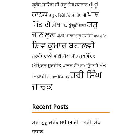
ਗੁਰੂ
ਗ੍ਰੰਥ ਸਾਹਿਬ ਜੀ
ਗੁਰੂ ਤੇਗ ਬਹਾਦਰ
ਪਾਸ਼
ਨਾਨਕ
ਗੁਰੂ ਹਰਿਗੋਬਿੰਦ ਸਾਹਿਬ ਜੀ
ਯਸ਼ੂ
ਪਿੰਡ ਦੀ ਸੱਥ 'ਚੋਂ
ਬੁੱਲ੍ਹੇ ਸ਼ਾਹ
ਜਾਨ
ਲੂਣਾ
ਸ਼ਬਦ ਗੁਰੂ
ਸ਼ਹੀਦੀ
ਵੀਡੀਓ
ਸ਼ਾਹ ਹੁਸੈਨ
ਸ਼ਿਵ ਕੁਮਾਰ ਬਟਾਲਵੀ
ਸਰਬੰਸਦਾਨੀ
ਸੁਖਵਿੰਦਰ
ਸਾਂਈਂ ਮੀਆਂ ਮੀਰ
ਸੰਤ
ਅੰਮ੍ਰਿਤ
ਸੁਰਜੀਤ ਪਾਤਰ
ਸੰਤ ਰਾਮ ਉਦਾਸੀ
ਹਰੀ ਸਿੰਘ
ਸਿਪਾਹੀ
ਹਰਪਾਲ ਸਿੰਘ ਪੰਨੂ
ਜਾਚਕ
Recent Posts
ਸ੍ਰੀ ਗੁਰੂ ਗ੍ਰੰਥ ਸਾਹਿਬ ਜੀ – ਹਰੀ ਸਿੰਘ
ਜਾਚਕ