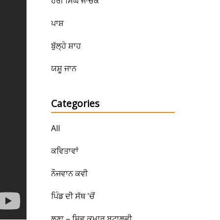
ਹਰੀ ਸਿੰਘ ਜਾਚਕ
ਪਾਸ਼
ਬੁੱਲ੍ਹੇ ਸ਼ਾਹ
ਯਸ਼ੂ ਜਾਨ
Categories
All
ਕਵਿਤਾਵਾਂ
ਨੌਜਵਾਨ ਕਵੀ
ਪਿੰਡ ਦੀ ਸੱਥ 'ਚੋਂ
ਲੂਣਾ – ਸ਼ਿਵ ਕੁਮਾਰ ਬਟਾਲਵੀ