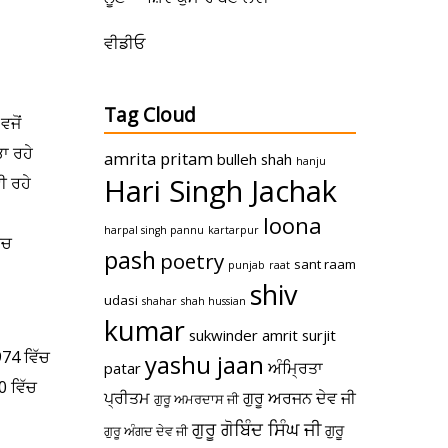
ਵੀਡੀਓ
Tag Cloud
ਜੋਂ
ਭਾ ਰਹੇ
amrita pritam
bulleh shah
hanju
Hari Singh Jachak
ੀ ਰਹੇ
loona
harpal singh pannu
kartarpur
ਰਚ
pash
poetry
sant raam
punjab
raat
shiv
udasi
shahar
shah hussian
kumar
sukwinder amrit
surjit
974 ਵਿੱਚ
yashu jaan
ਅੰਮ੍ਰਿਤਾ
patar
0 ਵਿੱਚ
ਪ੍ਰੀਤਮ
ਗੁਰੂ ਅਰਜਨ ਦੇਵ ਜੀ
ਗੁਰੂ ਅਮਰਦਾਸ ਜੀ
ਗੁਰੂ ਗੋਬਿੰਦ ਸਿੰਘ ਜੀ
ਗੁਰੂ
ਗੁਰੂ ਅੰਗਦ ਦੇਵ ਜੀ