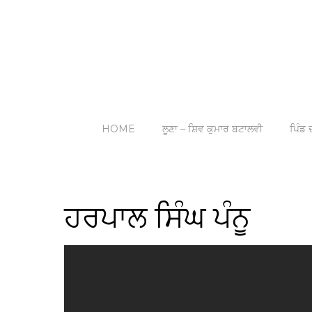
HOME
ਲੂਣਾ – ਸ਼ਿਵ ਕੁਮਾਰ ਬਟਾਲਵੀ
ਪਿੰਡ ਦ
ਹਰਪਾਲ ਸਿੰਘ ਪੰਨੂ