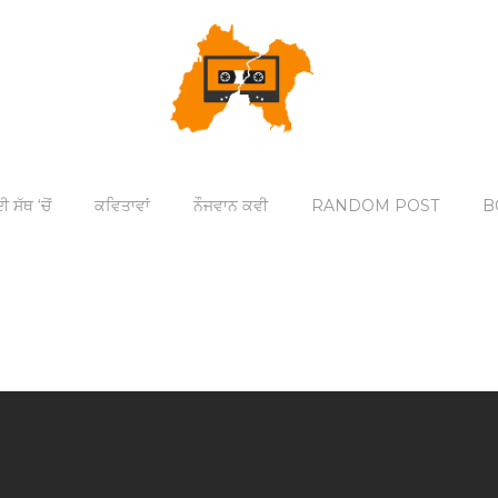
ੀ ਸੱਥ ‘ਚੋਂ
ਕਵਿਤਾਵਾਂ
ਨੌਜਵਾਨ ਕਵੀ
RANDOM POST
B