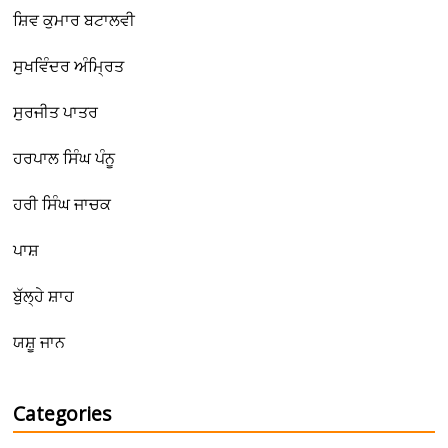
ਸ਼ਿਵ ਕੁਮਾਰ ਬਟਾਲਵੀ
ਸੁਖਵਿੰਦਰ ਅੰਮ੍ਰਿਤ
ਸੁਰਜੀਤ ਪਾਤਰ
ਹਰਪਾਲ ਸਿੰਘ ਪੰਨੂ
ਹਰੀ ਸਿੰਘ ਜਾਚਕ
ਪਾਸ਼
ਬੁੱਲ੍ਹੇ ਸ਼ਾਹ
ਯਸ਼ੂ ਜਾਨ
Categories