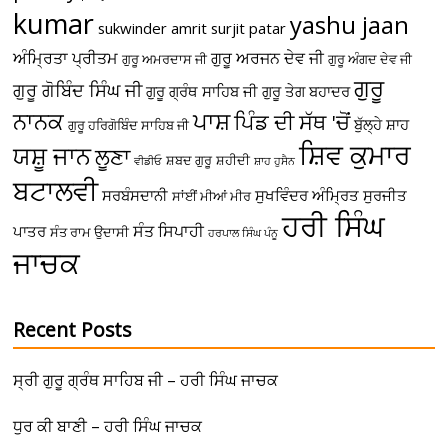
kumar
yashu jaan
sukwinder amrit
surjit patar
ਅੰਮ੍ਰਿਤਾ ਪ੍ਰੀਤਮ
ਗੁਰੂ ਅਰਜਨ ਦੇਵ ਜੀ
ਗੁਰੂ ਅਮਰਦਾਸ ਜੀ
ਗੁਰੂ ਅੰਗਦ ਦੇਵ ਜੀ
ਗੁਰੂ
ਗੁਰੂ ਗੋਬਿੰਦ ਸਿੰਘ ਜੀ
ਗੁਰੂ ਗ੍ਰੰਥ ਸਾਹਿਬ ਜੀ
ਗੁਰੂ ਤੇਗ ਬਹਾਦਰ
ਪਾਸ਼
ਨਾਨਕ
ਪਿੰਡ ਦੀ ਸੱਥ 'ਚੋਂ
ਬੁੱਲ੍ਹੇ ਸ਼ਾਹ
ਗੁਰੂ ਹਰਿਗੋਬਿੰਦ ਸਾਹਿਬ ਜੀ
ਸ਼ਿਵ ਕੁਮਾਰ
ਯਸ਼ੂ ਜਾਨ
ਲੂਣਾ
ਸ਼ਬਦ ਗੁਰੂ
ਸ਼ਹੀਦੀ
ਵੀਡੀਓ
ਸ਼ਾਹ ਹੁਸੈਨ
ਬਟਾਲਵੀ
ਸਰਬੰਸਦਾਨੀ
ਸੁਖਵਿੰਦਰ ਅੰਮ੍ਰਿਤ
ਸੁਰਜੀਤ
ਸਾਂਈਂ ਮੀਆਂ ਮੀਰ
ਹਰੀ ਸਿੰਘ
ਸੰਤ ਸਿਪਾਹੀ
ਪਾਤਰ
ਸੰਤ ਰਾਮ ਉਦਾਸੀ
ਹਰਪਾਲ ਸਿੰਘ ਪੰਨੂ
ਜਾਚਕ
Recent Posts
ਸ੍ਰੀ ਗੁਰੂ ਗ੍ਰੰਥ ਸਾਹਿਬ ਜੀ – ਹਰੀ ਸਿੰਘ ਜਾਚਕ
ਧੁਰ ਕੀ ਬਾਣੀ – ਹਰੀ ਸਿੰਘ ਜਾਚਕ