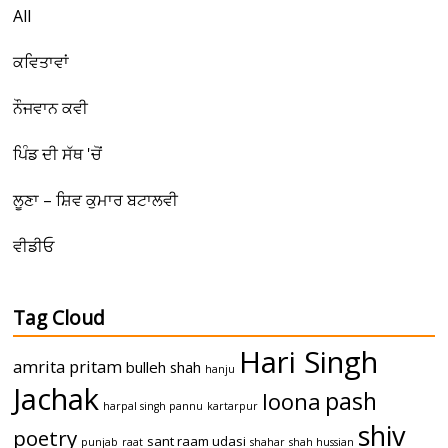
All
ਕਵਿਤਾਵਾਂ
ਨੌਜਵਾਨ ਕਵੀ
ਪਿੰਡ ਦੀ ਸੱਥ 'ਚੋਂ
ਲੂਣਾ – ਸ਼ਿਵ ਕੁਮਾਰ ਬਟਾਲਵੀ
ਵੀਡੀਓ
Tag Cloud
Hari Singh
amrita pritam
bulleh shah
hanju
Jachak
pash
loona
harpal singh pannu
kartarpur
shiv
poetry
sant raam udasi
punjab
raat
shahar
shah hussian